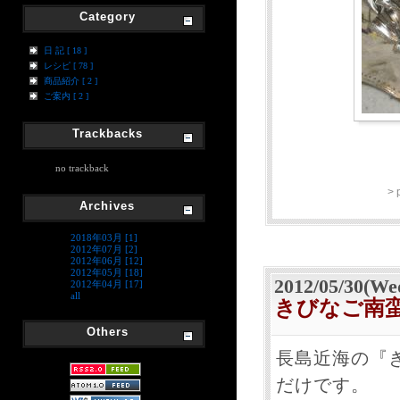
Category
日 記 [ 18 ]
レシピ [ 78 ]
商品紹介 [ 2 ]
ご案内 [ 2 ]
Trackbacks
no trackback
>
Archives
2018年03月 [1]
2012年07月 [2]
2012年06月 [12]
2012年05月 [18]
2012/05/30(We
2012年04月 [17]
all
きびなご南
Others
長島近海の『
だけです。