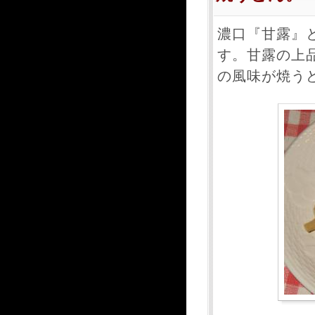
濃口『甘露』
す。甘露の上
の風味が焼う