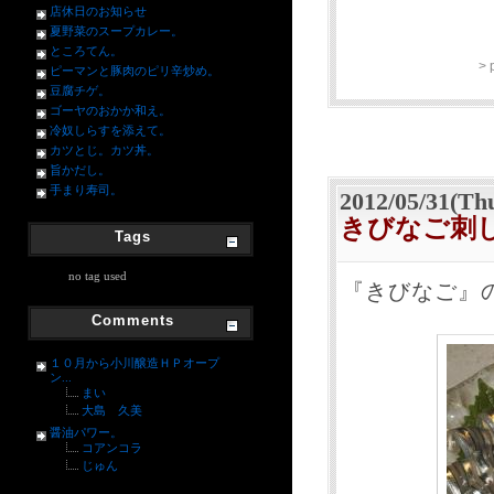
店休日のお知らせ
夏野菜のスープカレー。
ところてん。
>
ピーマンと豚肉のピリ辛炒め。
豆腐チゲ。
ゴーヤのおかか和え。
冷奴しらすを添えて。
カツとじ。カツ丼。
旨かだし。
手まり寿司。
2012/05/31(Th
きびなご刺
Tags
no tag used
『きびなご』
Comments
１０月から小川醸造ＨＰオープ
ン...
まい
大島 久美
醤油パワー。
コアンコラ
じゅん