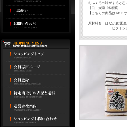
おふくろの味がすると思
甘口、減塩10%程度
【こちらの商品は1キロ
原材料名 はだか麦(国産
ビタミンB