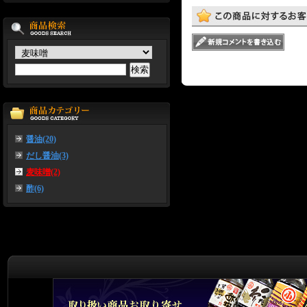
醤油(20)
だし醤油(3)
麦味噌(2)
酢(6)