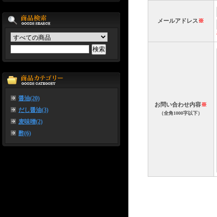
メールアドレス
※
醤油(20)
お問い合わせ内容
※
だし醤油(3)
（全角1000字以下）
麦味噌(2)
酢(6)