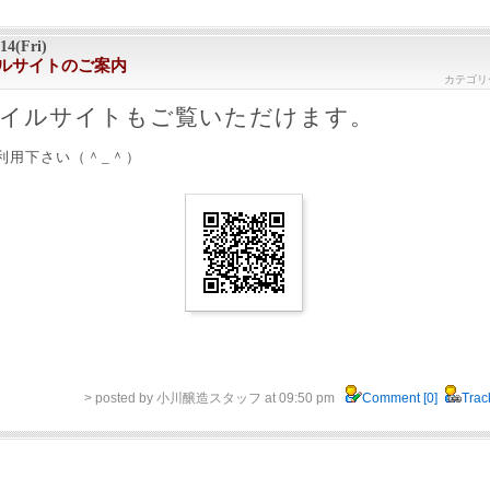
/14(Fri)
ルサイトのご案内
カテゴリ
イルサイトもご覧いただけます。
利用下さい（＾_＾）
> posted by 小川醸造スタッフ at 09:50 pm
Comment [0]
Trac