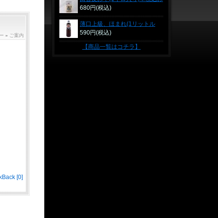
表示価格
680円(税込)
薄口上級、ほまれ(1リットル
PET)※税込み表示価格
590円(税込)
ー
»
ご案内
【商品一覧はコチラ】
kBack [0]