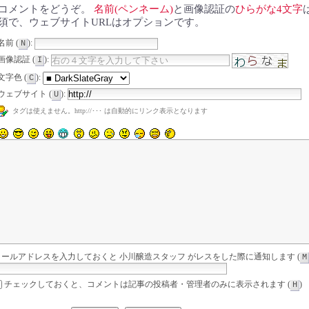
コメントをどうぞ。
名前(ペンネーム)
と画像認証の
ひらがな4文字
須で、ウェブサイトURLはオプションです。
名前 (
):
N
画像認証 (
):
I
文字色 (
):
C
ウェブサイト (
):
U
タグは使えません。http://･･･ は自動的にリンク表示となります
メールアドレスを入力しておくと 小川醸造スタッフ がレスをした際に通知します (
M
チェックしておくと、コメントは記事の投稿者・管理者のみに表示されます (
)
H