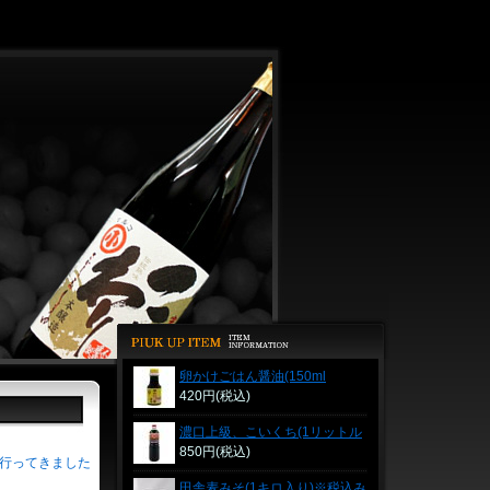
卵かけごはん醤油(150ml
PET)※税込み表示価格
420円(税込)
濃口上級、こいくち(1リットル
PET)※税込み表示価格
850円(税込)
行ってきました
田舎麦みそ(1キロ入り)※税込み