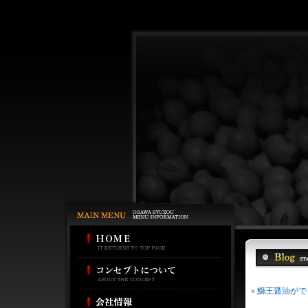
« 鰤王醤油が