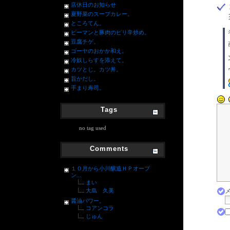
店休日のお知らせ
夏野菜のスープカレー。
ところてん。
ピーマンと豚肉のピリ辛炒め。
豆腐チゲ。
ゴーヤのおかか和え。
冷奴しらすを添えて。
カツとじ。カツ丼。
旨かだし。
手まり寿司。
Tags
no tag used
Comments
１０月から小川醸造ＨＰオープ
ン...
まい
大島 久美
醤油パワー。
コアンコラ
じゅん