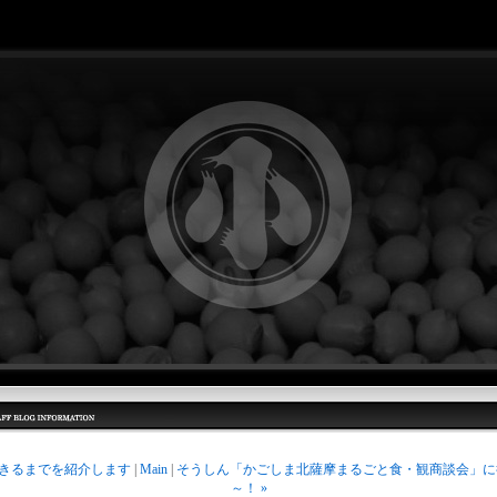
できるまでを紹介します
|
Main
|
そうしん「かごしま北薩摩まるごと食・観商談会」に
～！ »